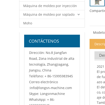
Máquina de moldeo por inyección
Compartir
Máquina de moldeo por soplado
Moho
Modelo
CONTÁCTENOS
Descri
Dirección: No.8 Jiangfan
Des
Road, Zona industrial de alta
tecnología, Zhangjiagang,
2021 
Jiangsu, China
El pr
Teléfono: + 86-15995983945
de fu
Correo electrónico
azo a
El de
:
info@longsn-machine.com
co, c
Skype: Longsnmachine
aje d
WhatsApp: + 86-
Tamb