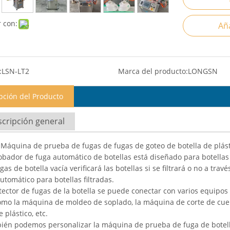
 con:
Aña
:
LSN-LT2
Marca del producto:
LONGSN
pción del Producto
cripción general
Máquina de prueba de fugas de fugas de goteo de botella de plást
obador de fuga automático de botellas está diseñado para botellas
gas de botella vacía verificará las botellas si se filtrará o no a tra
utomático para botellas filtradas.
tector de fugas de la botella se puede conectar con varios equipo
omo la máquina de moldeo de soplado, la máquina de corte de cuel
e plástico, etc.
ién podemos personalizar la máquina de prueba de fuga de botell