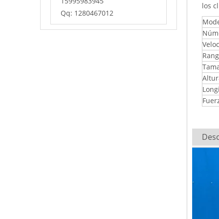
15995983945
los c
Qq: 1280467012
Mode
Núme
Velo
Rang
Tam
Altu
Long
Fuer
Desc