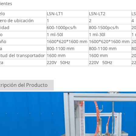
lientes
lo
LSN-LT1
LSN-LT2
L
ro de ubicación
1
2
4
cidad
600-1000pcs/h
800-1500pcs/h
2
o
1 ml-50l
1 ml-30l
1 
año
1600*620*1600 mm
1600*620*1600 mm
2
ra
800-1100 mm
800-1100 mm
8
itud del transportador
1600 mm
1600 mm
2
za
220V 50Hz
220V 50Hz
2
ripción del Producto