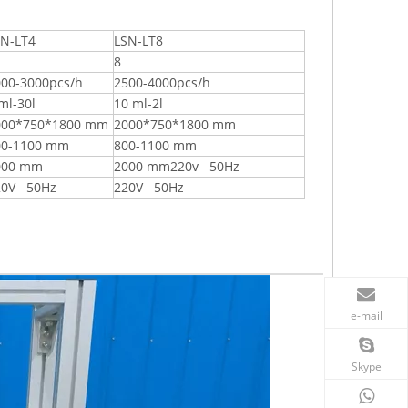
SN-LT4
LSN-LT8
8
000-3000pcs/h
2500-4000pcs/h
ml-30l
10 ml-2l
000*750*1800 mm
2000*750*1800 mm
00-1100 mm
800-1100 mm
000 mm
2000 mm220v 50Hz
20V 50Hz
220V 50Hz
e-mail
Skype