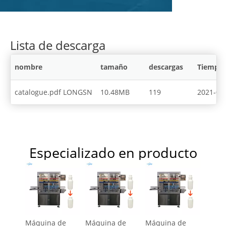
Lista de descarga
nombre
tamaño
descargas
Tiempo 
catalogue.pdf LONGSN
10.48MB
119
2021-07
Especializado en producto​​​​​​​
contenido está vacío!
Máquina de
Máquina de
Máquina de