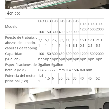
Técnico:
LFD
LFD
LFD
LFD
LFD
LFD
LFD-
LFD-
LFD-
Modelo
-
-
-
-
-
-
1200
1500
2000
100
150
300
450
600
900
Puesto de trabajo, c
3,1,
5,1,
7,2,
9,3,
11,
13,
15,1
17,1
21,1
abezas de llenado,
1
1
1
1
4,1
8,1
0,1
2,1
5,1
cabezas de tapping
Capacidad
100
150
300
450
600
900
1200
1500
2000
(5Gallon)
bph
bph
bph
bph
bph
bph
bph
bph
bph
Especificaciones de
3gallon-5gallon
botella (MM)
D = 265-273 mm H = 150-360 mm
Potencia del motor
1.4
1.5
6
30
32
35
40
45
52
principal (KW)
1