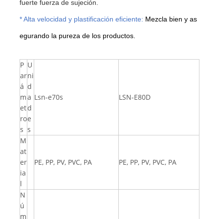
fuerte fuerza de sujeción.
* Alta velocidad y plastificación eficiente:
Mezcla bien y as
egurando la pureza de los productos.
P
U
ar
ni
á
d
m
a
Lsn-e70s
LSN-E80D
et
d
ro
e
s
s
M
at
er
PE, PP, PV, PVC, PA
PE, PP, PV, PVC, PA
ia
l
N
ú
m