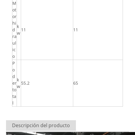
M
ot
or
hi
k
d
11
11
w
ra
ul
ic
o
P
o
d
k
er
55.2
65
w
to
ta
l
Descripción del producto