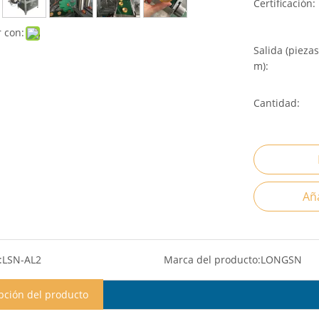
Certificación:
 con:
Salida (piezas
m):
Cantidad:
Aña
:
LSN-AL2
Marca del producto:
LONGSN
pción del producto