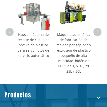
Nueva máquina de
Máquina automática
Serv
recorte de cuello de
de fabricación de
Bottle
botella de plástico
moldeo por soplado y
para servomotos de
extrusión de plástico
servicio automático
pequeño de alta
velocidad, bidón de
HDPE de 1, 5, 10, 20,
25L y 30L
Productos