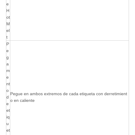
e
H
ot
M
el
t
P
e
g
a
m
e
nt
o
Pegue en ambos extremos de cada etiqueta con derretimient
d
o en caliente
e
et
iq
u
et