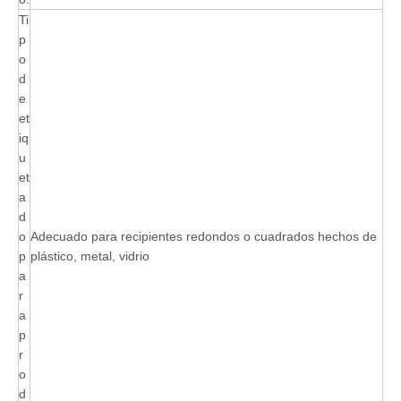
Ti
p
o
d
e
et
iq
u
et
a
d
o
Adecuado para recipientes redondos o cuadrados hechos de
p
plástico, metal, vidrio
a
r
a
p
r
o
d