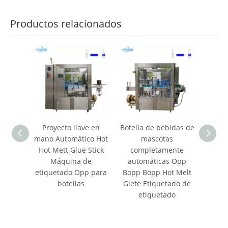
Productos relacionados
Proyecto llave en
Botella de bebidas de
Máqui
mano Automático Hot
mascotas
rotati
Hot Mett Glue Stick
completamente
de 
Máquina de
automáticas Opp
fusi
etiquetado Opp para
Bopp Bopp Hot Melt
OPP p
botellas
Glete Etiquetado de
etiquetado