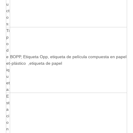
u
ct
o
s:
Ti
p
o
d
e
BOPP, Etiqueta Opp, etiqueta de película compuesta en papel
et
-plástico ,etiqueta de papel
iq
u
et
a:
E
st
a
ci
o
n