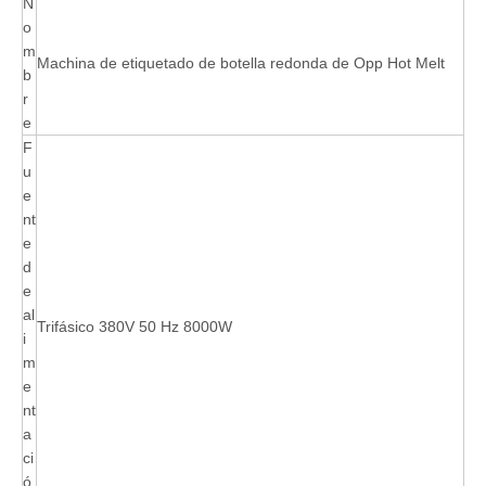
N
o
m
Machina de etiquetado de botella redonda de Opp Hot Melt
b
r
e
F
u
e
nt
e
d
e
al
Trifásico 380V 50 Hz 8000W
i
m
e
nt
a
ci
ó