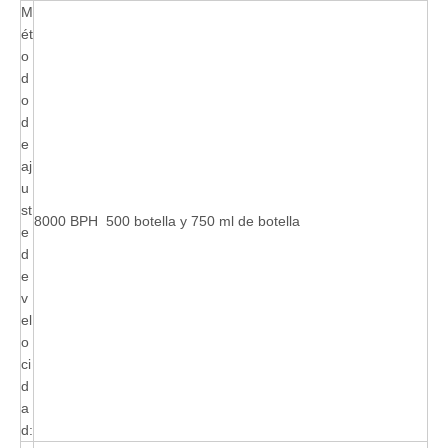
M
ét
o
d
o
d
e
aj
u
st
8000 BPH 500 botella y 750 ml de botella
e
d
e
v
el
o
ci
d
a
d: