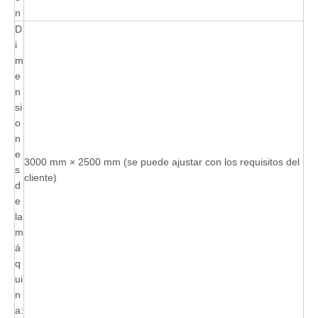
n
D
i
m
e
n
si
o
n
e
3000 mm × 2500 mm (se puede ajustar con los requisitos del
s
cliente)
d
e
la
m
á
q
ui
n
a: