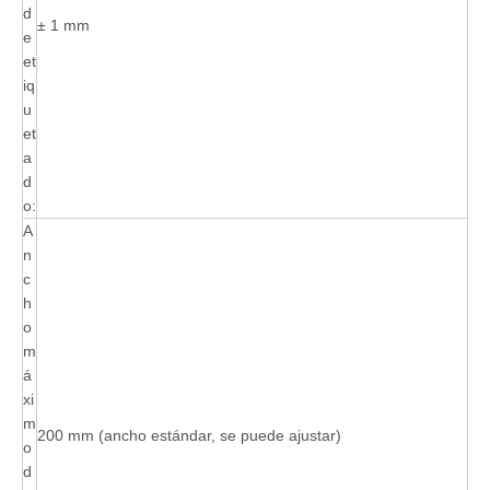
d
± 1 mm
e
et
iq
u
et
a
d
o:
A
n
c
h
o
m
á
xi
m
200 mm (ancho estándar, se puede ajustar)
o
d