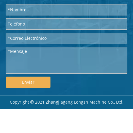
info@longsn-machine.com
Correo electrónico :

Teléfono: + 86-15995983945

Agregar: No.8 Jiangfan Road, Zona industrial de alta tecnología,

Ciudad de Zhangjiagang, Provincia de Jiangsu, China
Enviar