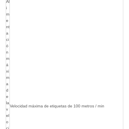
Al
i
m
e
nt
a
ci
ó
n
m
á
xi
m
a
d
e
la
Velocidad máxima de etiquetas de 100 metros / min
v
el
o
ci